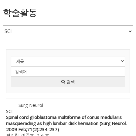
학술활동
검색
Surg Neurol
SCI
Spinal cord glioblastoma multiforme of conus medullaris
masquerading as high lumbar disk herniation (Surg Neurol.
2009 Feb;71(2):234-237)
최원철, 이준호, 이상호