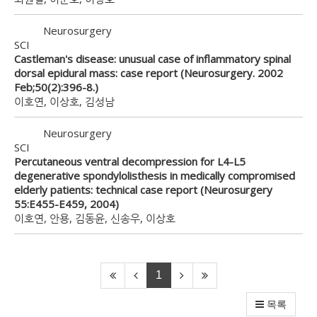
Neurosurgery
SCI
Castleman's disease: unusual case of inflammatory spinal
dorsal epidural mass: case report (Neurosurgery. 2002
Feb;50(2):396-8.)
이호연, 이상호, 김성남
Neurosurgery
SCI
Percutaneous ventral decompression for L4-L5
degenerative spondylolisthesis in medically compromised
elderly patients: technical case report (Neurosurgery
55:E455-E459, 2004)
이호연, 안용, 김동윤, 신송우, 이상호
1
목록