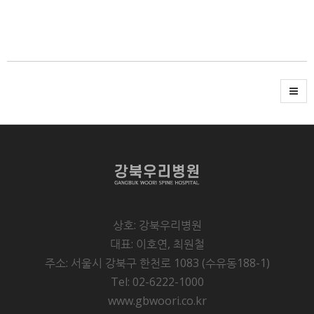
상호: 강북우리병원
대표: 이호연, 최원철
주소: 서울시 강북구 한천로 1083 (수유동188-1)
Tel: 02-6222-1000
www.gbwoori.co.kr