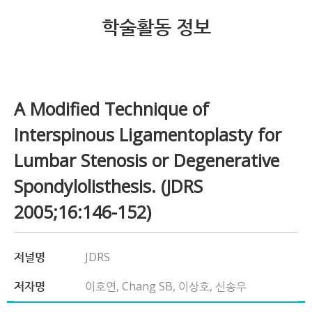
학술활동 정보
A Modified Technique of
Interspinous Ligamentoplasty for
Lumbar Stenosis or Degenerative
Spondylolisthesis. (JDRS
2005;16:146-152)
저널명
JDRS
저자명
이호연, Chang SB, 이상호, 신송우