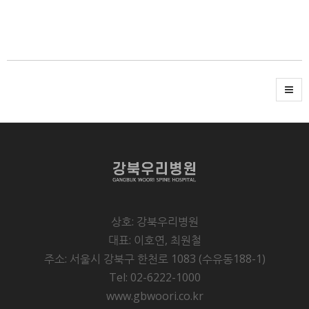
상호: 강북우리병원
대표: 이호연, 최원철
주소: 서울시 강북구 한천로 1083 (수유동188-1)
Tel: 02-6222-1000
www.gbwoori.co.kr