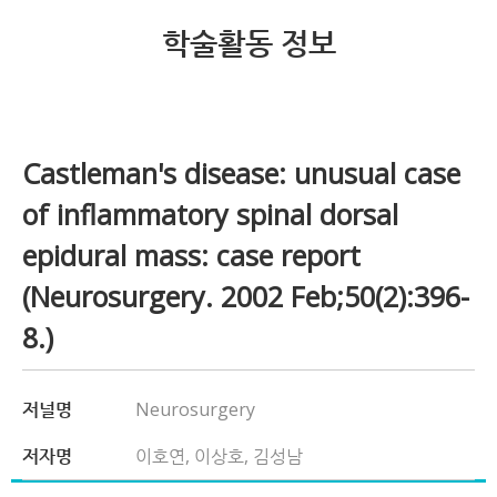
학술활동 정보
Castleman's disease: unusual case
of inflammatory spinal dorsal
epidural mass: case report
(Neurosurgery. 2002 Feb;50(2):396-
8.)
저널명
Neurosurgery
저자명
이호연, 이상호, 김성남