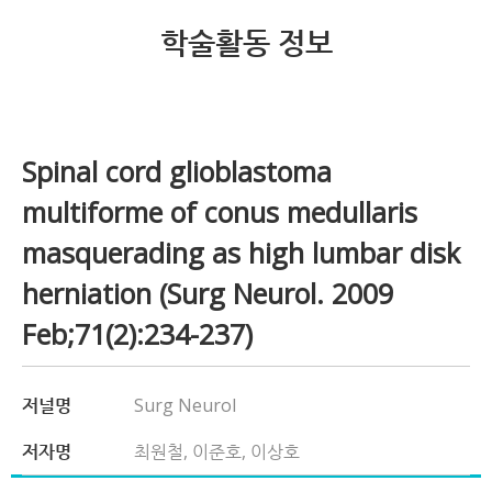
학술활동 정보
Spinal cord glioblastoma
multiforme of conus medullaris
masquerading as high lumbar disk
herniation (Surg Neurol. 2009
Feb;71(2):234-237)
저널명
Surg Neurol
저자명
최원철, 이준호, 이상호