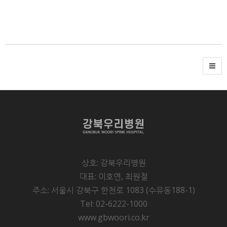
상호: 강북우리병원
대표: 이호연, 최원철
주소: 서울시 강북구 한천로 1083 (수유동188-1)
Tel: 02-6222-1000
www.gbwoori.co.kr